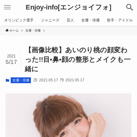
Enjoy-info[エンジョイフォ]
オリンピック選手
ジャニーズ
芸人
女優・俳優
歌手・アイドル
ホーム
女優・俳優
【画像比較】あいのり桃の顔変わ
2021
った!!目•鼻•顔の整形とメイクも一
5/17
緒に
2021.05.17
2021.05.17
女優・俳優