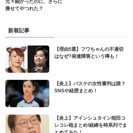
元々細かったのに、さらに
痩せてやつれた？
新着記事
【理由5選】フワちゃんの不適切
はなぜ?発達障害という噂も！
【炎上】バスケの女性審判は誰？
SNSや経歴まとめ！
【炎上】アインシュタイン稲田コ
レコレ砲まとめ!経緯を時系列でま
とめてみた！