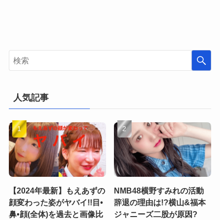
人気記事
【2024年最新】もえあずの
NMB48横野すみれの活動
顔変わった姿がヤバイ!!目•
辞退の理由は!?横山&福本
鼻•顔(全体)を過去と画像比
ジャニーズ二股が原因?