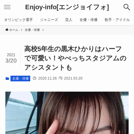
Enjoy-info[エンジョイフォ]
オリンピック選手
ジャニーズ
芸人
女優・俳優
歌手・アイドル
ホーム
女優・俳優
高校5年生の黒木ひかりはハーフ
2021
で可愛い！やべっちスタジアムの
3/20
アシスタントも
2020.11.26
2021.03.20
女優・俳優