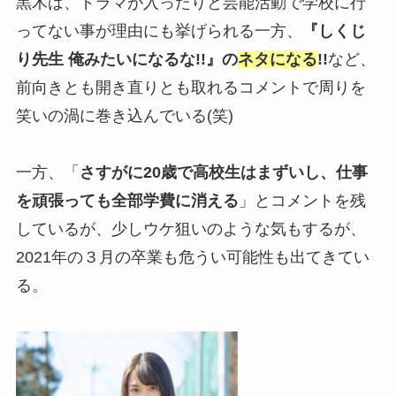
黒木は、ドラマが入ったりと芸能活動で学校に行
ってない事が理由にも挙げられる一方、
『しくじ
り先生 俺みたいになるな!!』の
ネタになる
!!
など、
前向きとも開き直りとも取れるコメントで周りを
笑いの渦に巻き込んでいる(笑)
一方、「
さすがに20歳で高校生はまずいし、仕事
を頑張っても全部学費に消える
」とコメントを残
しているが、少しウケ狙いのような気もするが、
2021年の３月の卒業も危うい可能性も出てきてい
る。