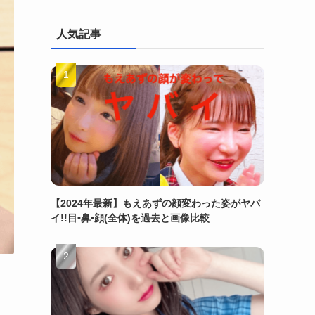
人気記事
【2024年最新】もえあずの顔変わった姿がヤバ
イ!!目•鼻•顔(全体)を過去と画像比較