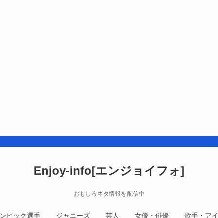
Enjoy-info[エンジョイフォ]
おもしろネタ情報を配信中
ンピック選手
ジャニーズ
芸人
女優・俳優
歌手・ア