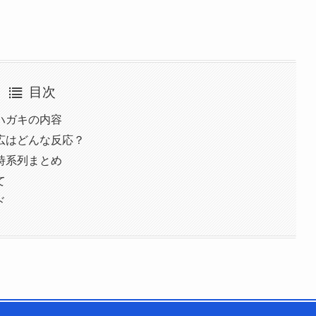
目次
ハガキの内容
広はどんな反応？
時系列まとめ
て
ド