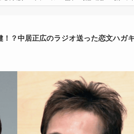
健！？中居正広のラジオ送った恋文ハガ