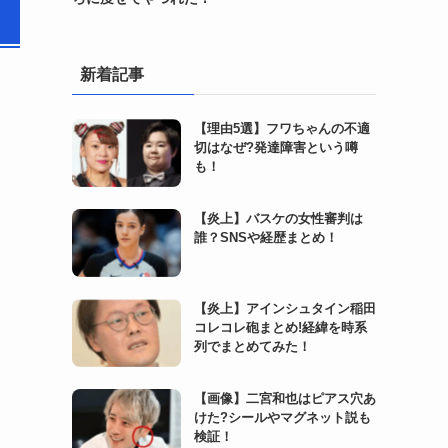
新着記事
【理由5選】フワちゃんの不適
切はなぜ?発達障害という噂
も！
【炎上】バスケの女性審判は
誰？SNSや経歴まとめ！
【炎上】アインシュタイン稲田
コレコレ砲まとめ!経緯を時系
列でまとめてみた！
【画像】二宮和也はピアス穴あ
けた?シールやマグネット説も
検証！