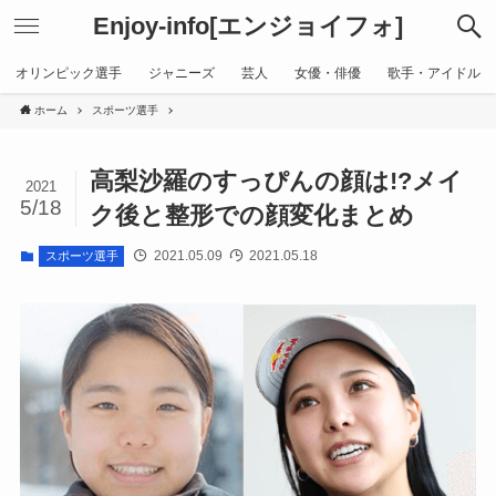
Enjoy-info[エンジョイフォ]
オリンピック選手
ジャニーズ
芸人
女優・俳優
歌手・アイドル
ホーム
スポーツ選手
高梨沙羅のすっぴんの顔は!?メイ
2021
5/18
ク後と整形での顔変化まとめ
2021.05.09
2021.05.18
スポーツ選手