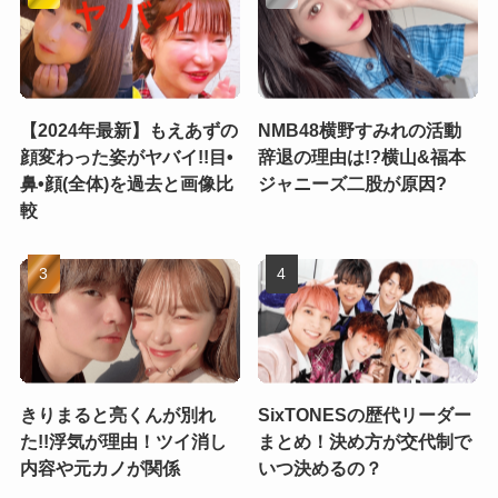
【2024年最新】もえあずの
NMB48横野すみれの活動
顔変わった姿がヤバイ!!目•
辞退の理由は!?横山&福本
鼻•顔(全体)を過去と画像比
ジャニーズ二股が原因?
較
きりまると亮くんが別れ
SixTONESの歴代リーダー
た!!浮気が理由！ツイ消し
まとめ！決め方が交代制で
内容や元カノが関係
いつ決めるの？