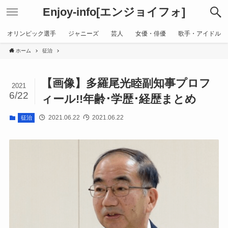
Enjoy-info[エンジョイフォ]
オリンピック選手
ジャニーズ
芸人
女優・俳優
歌手・アイドル
ホーム
征治
【画像】多羅尾光睦副知事プロフ
2021
6/22
ィール!!年齢･学歴･経歴まとめ
2021.06.22
2021.06.22
征治