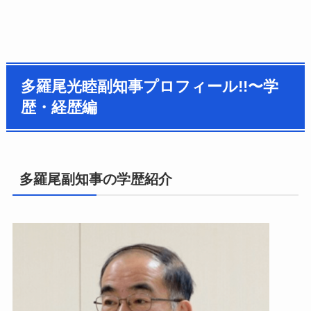
多羅尾光睦副知事プロフィール!!〜学
歴・経歴編
多羅尾副知事の学歴紹介