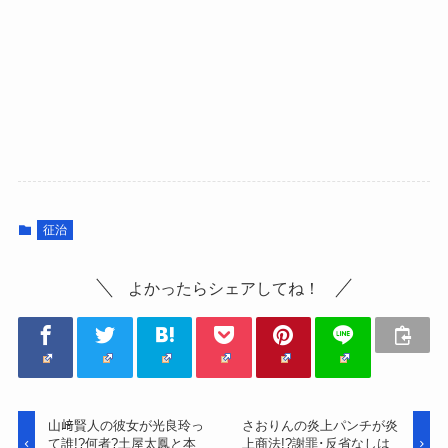
征治
よかったらシェアしてね！
山﨑賢人の彼女が光良玲っ
さおりんの炎上パンチが炎
て誰!?何者?土屋太鳳と本
上商法!?謝罪･反省なしは