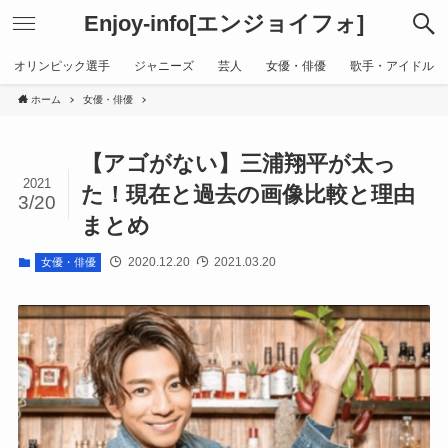
Enjoy-info[エンジョイフォ]
オリンピック選手
ジャニーズ
芸人
女優・俳優
歌手・アイドル
ホーム
女優・俳優
【アゴがない】三浦翔平が太っ
2021
た！現在と過去の画像比較と理由
3/20
まとめ
2020.12.20
2021.03.20
女優・俳優