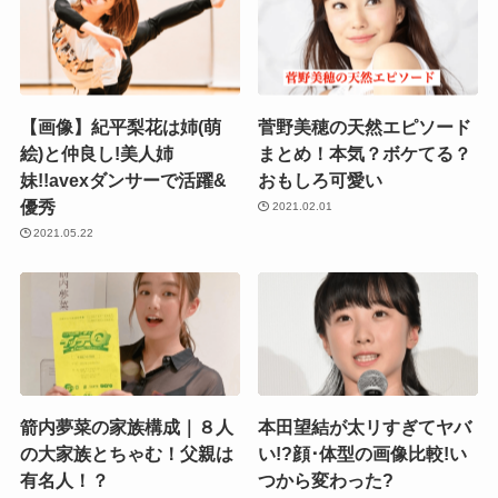
【画像】紀平梨花は姉(萌
菅野美穂の天然エピソード
絵)と仲良し!美人姉
まとめ！本気？ボケてる？
妹!!avexダンサーで活躍&
おもしろ可愛い
優秀
2021.02.01
2021.05.22
箭内夢菜の家族構成｜８人
本田望結が太リすぎてヤバ
の大家族とちゃむ！父親は
い!?顔･体型の画像比較!い
有名人！？
つから変わった?