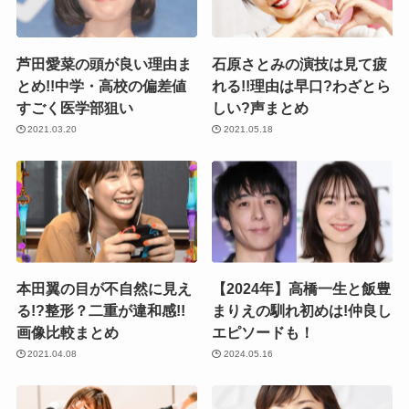
芦田愛菜の頭が良い理由ま
石原さとみの演技は見て疲
とめ!!中学・高校の偏差値
れる!!理由は早口?わざとら
すごく医学部狙い
しい?声まとめ
2021.03.20
2021.05.18
本田翼の目が不自然に見え
【2024年】高橋一生と飯豊
る!?整形？二重が違和感!!
まりえの馴れ初めは!仲良し
画像比較まとめ
エピソードも！
2021.04.08
2024.05.16