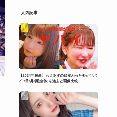
人気記事
【2024年最新】もえあずの顔変わった姿がヤバ
イ!!目•鼻•顔(全体)を過去と画像比較