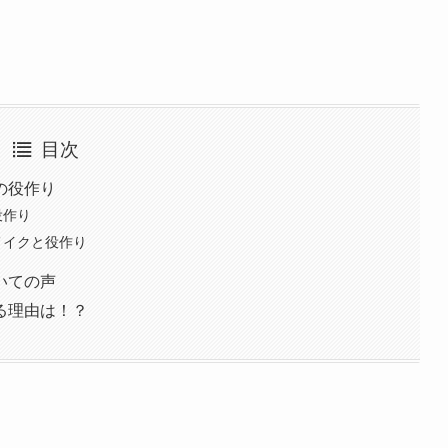
目次
の役作り
役作り
メイクと役作り
いての声
る理由は！？