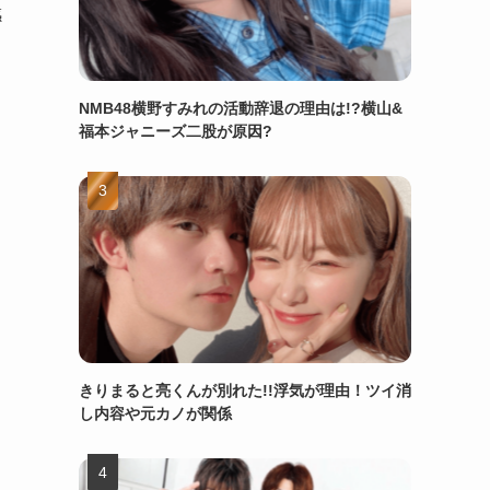
感
NMB48横野すみれの活動辞退の理由は!?横山&
福本ジャニーズ二股が原因?
きりまると亮くんが別れた!!浮気が理由！ツイ消
し内容や元カノが関係