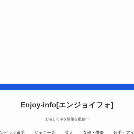
Enjoy-info[エンジョイフォ]
おもしろネタ情報を配信中
ンピック選手
ジャニーズ
芸人
女優・俳優
歌手・ア