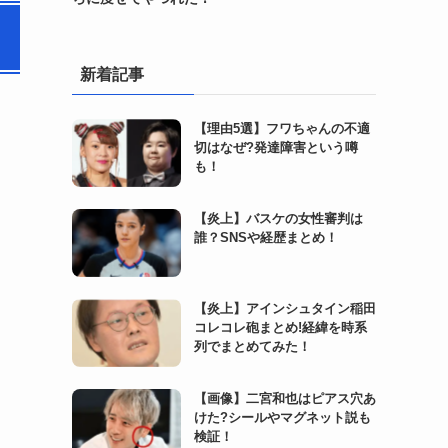
新着記事
【理由5選】フワちゃんの不適
切はなぜ?発達障害という噂
も！
【炎上】バスケの女性審判は
誰？SNSや経歴まとめ！
【炎上】アインシュタイン稲田
コレコレ砲まとめ!経緯を時系
列でまとめてみた！
【画像】二宮和也はピアス穴あ
けた?シールやマグネット説も
検証！