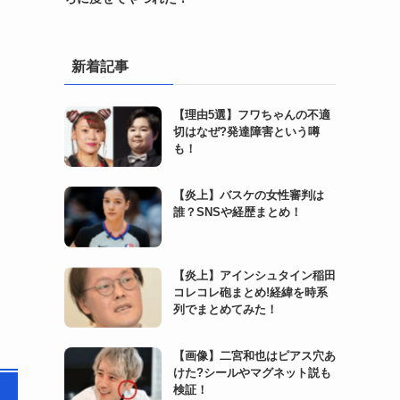
新着記事
【理由5選】フワちゃんの不適
切はなぜ?発達障害という噂
も！
【炎上】バスケの女性審判は
誰？SNSや経歴まとめ！
【炎上】アインシュタイン稲田
コレコレ砲まとめ!経緯を時系
列でまとめてみた！
【画像】二宮和也はピアス穴あ
けた?シールやマグネット説も
検証！