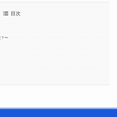
目次
説？〜