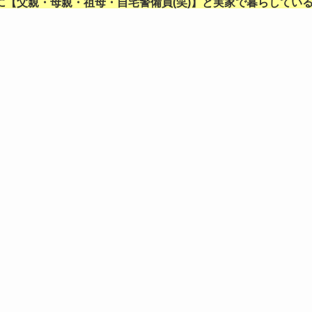
に【父親・母親・祖母・自宅警備員(笑)】と実家で暮らしてい