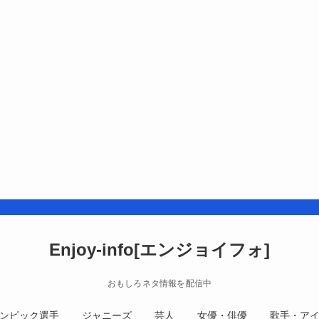
Enjoy-info[エンジョイフォ]
おもしろネタ情報を配信中
ンピック選手
ジャニーズ
芸人
女優・俳優
歌手・ア