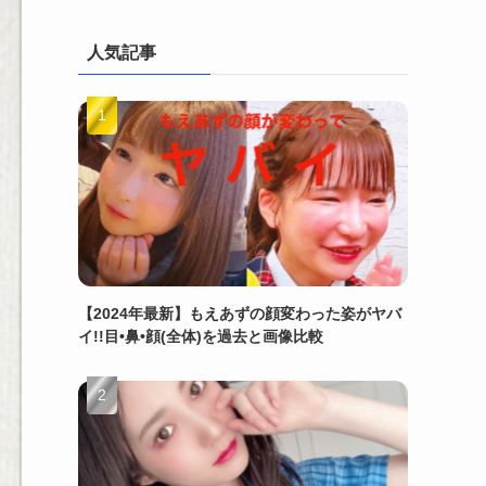
人気記事
【2024年最新】もえあずの顔変わった姿がヤバ
イ!!目•鼻•顔(全体)を過去と画像比較